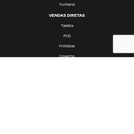
Funilaria
VENDAS DIRETAS
Taxista
PCD
Frotistas
Governo
CONTATO
Quem Somos
Fale Conosco
Trabalhe Conosco
Política de Privacidade
MOVE