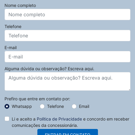
Nome completo
Telefone
E-mail
Alguma dúvida ou observação? Escreva aqui.
Prefiro que entre em contato por:
Whatsapp
Telefone
Email
Li e aceito a
Política de Privacidade
e concordo em receber
comunicações da concessionária.
ENTRAR EM CONTATO