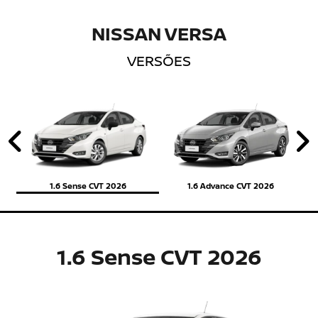
NISSAN VERSA
VERSÕES
Anterior
P
1.6 Sense CVT 2026
1.6 Advance CVT 2026
1.6 Sense CVT 2026