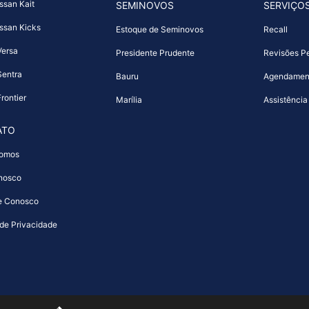
ssan Kait
SEMINOVOS
SERVIÇO
ssan Kicks
Estoque de Seminovos
Recall
Versa
Presidente Prudente
Revisões Pe
Sentra
Bauru
Agendamen
rontier
Marília
Assistência
ATO
omos
nosco
e Conosco
 de Privacidade