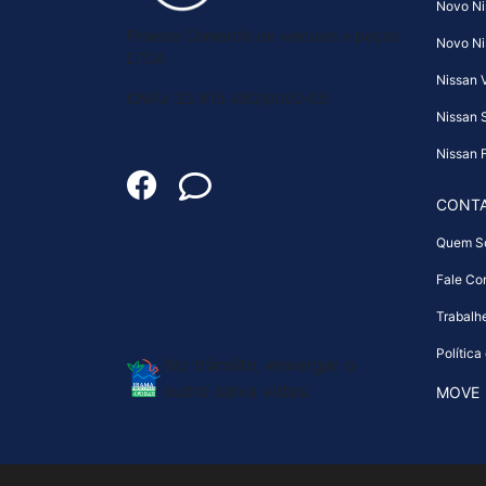
Novo Ni
Proeste Comercio de veiculos e peças
Novo Ni
LTDA
Nissan 
CNPJ: 23.915.480/0002-05
Nissan 
Nissan F
CONT
Quem S
Fale Co
Trabalh
Política
No trânsito, enxergar o
outro salva vidas.
MOVE