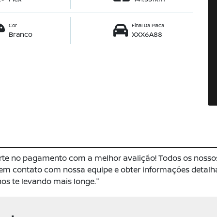
Cor
Final Da Placa
Branco
XXX6A88
rte no pagamento com a melhor avalição! Todos os nosso
r em contato com nossa equipe e obter informações detal
s te levando mais longe."