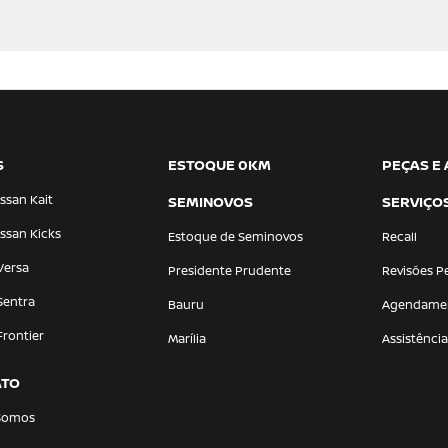
S
ESTOQUE 0KM
PEÇAS E
ssan Kait
SEMINOVOS
SERVIÇO
ssan Kicks
Estoque de Seminovos
Recall
Versa
Presidente Prudente
Revisões P
Sentra
Bauru
Agendame
Frontier
Marília
Assistênci
ATO
Somos