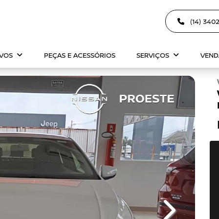
(14) 340
OVOS
PEÇAS E ACESSÓRIOS
SERVIÇOS
VEND
Next