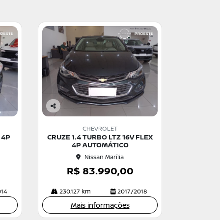
Co
m
CHEVROLET
pa
 4P
CRUZE 1.4 TURBO LTZ 16V FLEX
rtil
4P AUTOMÁTICO
he
Nissan Marília
R$ 83.990,00
014
230.127 km
2017/2018
Mais informações