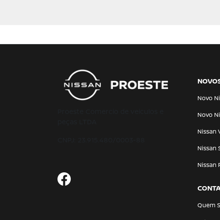
NOVO
Novo Ni
Proeste Comercio de veiculos e
Novo Ni
peças LTDA
Nissan 
CNPJ: 23.915.480/0003-88
Nissan 
Nissan 
CONT
Quem 