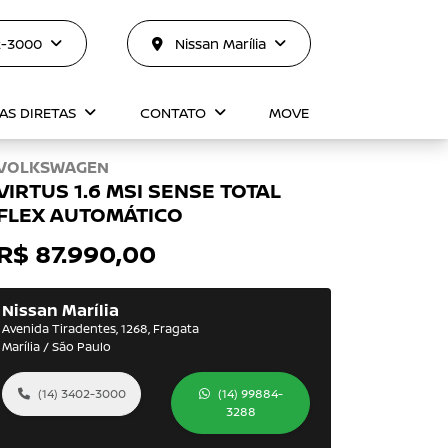
2-3000
Nissan Marília
AS DIRETAS
CONTATO
MOVE
VOLKSWAGEN
VIRTUS 1.6 MSI SENSE TOTAL
FLEX AUTOMÁTICO
R$ 87.990,00
Nissan Marília
Avenida Tiradentes, 1268, Fragata
Marília / São Paulo
(14) 3402-3000
(14) 99884-
3288