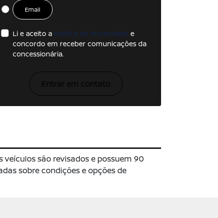
Email
Li e aceito a
Política de Privacidade
e
concordo em receber comunicações da
concessionária.
Entrar em contato
s veículos são revisados e possuem 90
hadas sobre condições e opções de