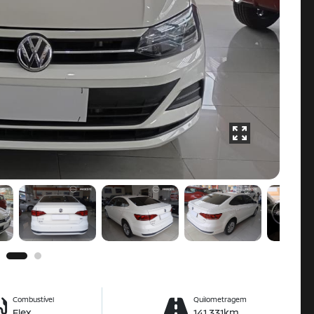
Combustível
Quilometragem
Flex
141.331km