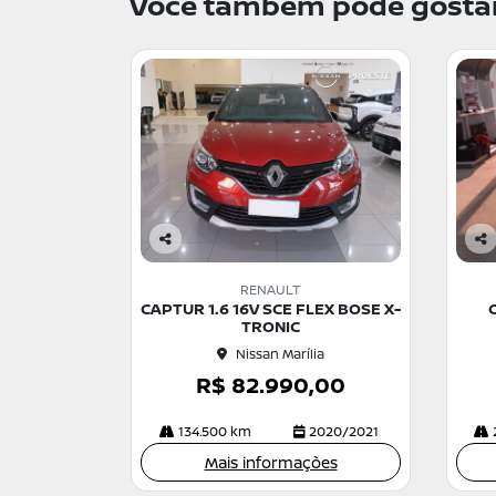
Você também pode gostar
Co
Co
m
m
RENAULT
pa
pa
CAPTUR 1.6 16V SCE FLEX BOSE X-
C
rtil
rtil
TRONIC
he
he
Nissan Marília
R$ 82.990,00
134.500 km
2020/2021
Mais informações