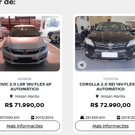
 de:
Co
m
HONDA
TOYOTA
pa
IVIC 2.0 LXR 16V FLEX 4P
COROLLA 2.0 XEI 16V FLEX
rtil
AUTOMÁTICO
AUTOMÁTICO
he
Nissan Marília
Nissan Marília
R$ 71.990,00
R$ 72.990,00
207.000 km
2013/2014
251.500 km
2013/2
Mais informações
Mais informações