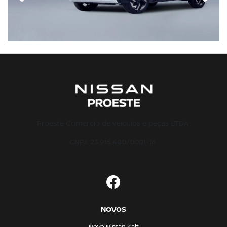
Proeste Comercio de veiculos e peças LTDA
CNPJ: 23.915.480/0001-16
NOVOS
Novo Nissan Kait