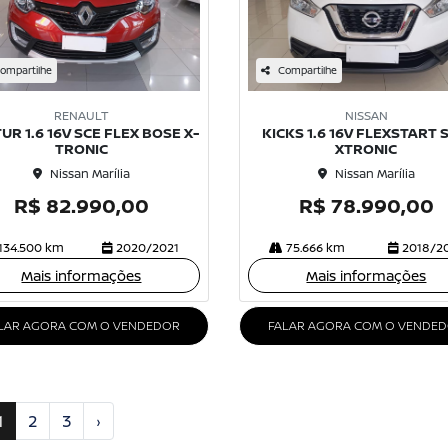
ompartilhe
Compartilhe
RENAULT
NISSAN
UR 1.6 16V SCE FLEX BOSE X-
KICKS 1.6 16V FLEXSTART 
TRONIC
XTRONIC
Nissan Marília
Nissan Marília
R$ 82.990,00
R$ 78.990,00
134.500 km
2020/2021
75.666 km
2018/2
Mais informações
Mais informações
LAR AGORA COM O VENDEDOR
FALAR AGORA COM O VENDE
1
2
3
›