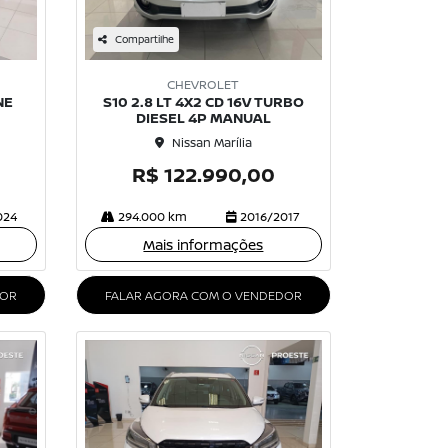
Compartilhe
CHEVROLET
S10 2.8 LT 4X2 CD 16V TURBO
NE
DIESEL 4P MANUAL
Nissan Marília
R$ 122.990,00
024
294.000 km
2016/2017
Mais informações
DOR
FALAR AGORA COM O VENDEDOR