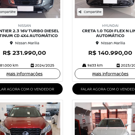
ompartilhe
Compartilhe
NISSAN
HYUNDAI
TIER 2.3 16V TURBO DIESEL
CRETA 1.0 TGDI FLEX N LI
TINUM CD 4X4 AUTOMÁTICO
AUTOMÁTICO
Nissan Marília
Nissan Marília
R$ 231.990,00
R$ 140.990,00
81.000 km
2024/2025
9.633 km
2023/2
Mais informações
Mais informações
LAR AGORA COM O VENDEDOR
FALAR AGORA COM O VENDE