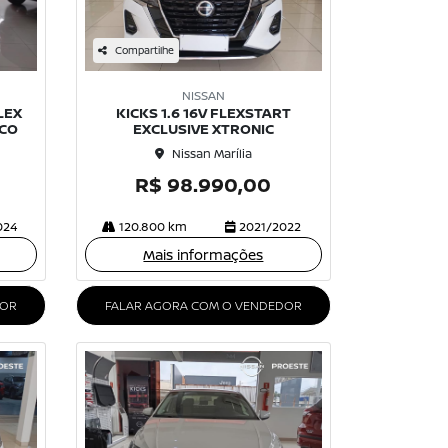
Compartilhe
NISSAN
LEX
KICKS 1.6 16V FLEXSTART
ICO
EXCLUSIVE XTRONIC
Nissan Marília
R$ 98.990,00
024
120.800 km
2021/2022
Mais informações
DOR
FALAR AGORA COM O VENDEDOR