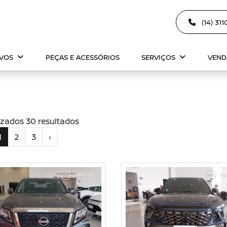
(14) 31
OVOS
PEÇAS E ACESSÓRIOS
SERVIÇOS
VEND
izados 30 resultados
1
2
3
›