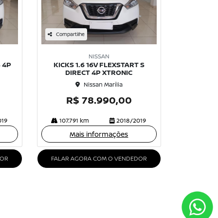
Compartilhe
NISSAN
S 4P
KICKS 1.6 16V FLEXSTART S
DIRECT 4P XTRONIC
Nissan Marília
R$ 78.990,00
019
107.791 km
2018/2019
Mais informações
DOR
FALAR AGORA COM O VENDEDOR