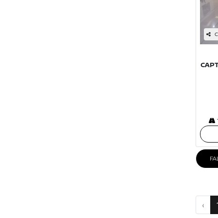
C
CAPT
FA
‹