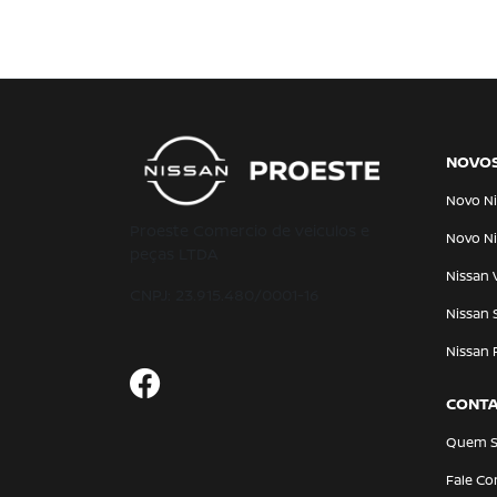
NOVO
Novo Ni
Proeste Comercio de veiculos e
Novo Ni
peças LTDA
Nissan 
CNPJ: 23.915.480/0001-16
Nissan 
Nissan 
CONT
Quem 
Fale C