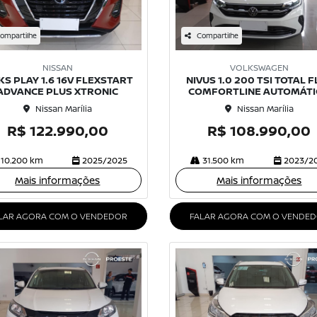
ompartilhe
Compartilhe
NISSAN
VOLKSWAGEN
KS PLAY 1.6 16V FLEXSTART
NIVUS 1.0 200 TSI TOTAL F
ADVANCE PLUS XTRONIC
COMFORTLINE AUTOMÁT
Nissan Marília
Nissan Marília
R$ 122.990,00
R$ 108.990,00
10.200 km
2025/2025
31.500 km
2023/2
Mais informações
Mais informações
LAR AGORA COM O VENDEDOR
FALAR AGORA COM O VENDE