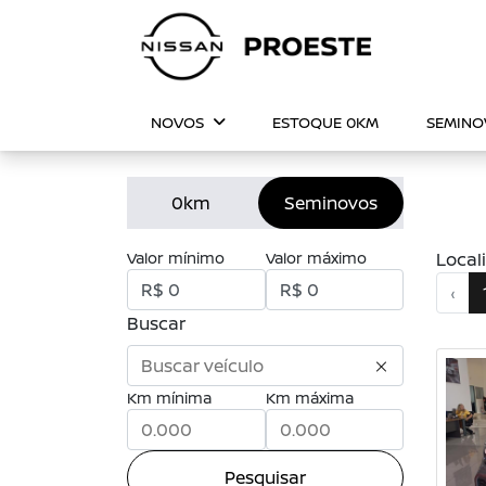
NOVOS
ESTOQUE 0KM
SEMIN
0km
Seminovos
Valor mínimo
Valor máximo
Local
‹
Buscar
Km mínima
Km máxima
Pesquisar