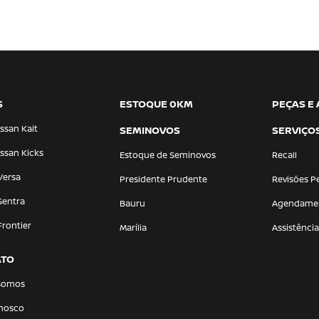
S
ESTOQUE 0KM
PEÇAS E
ssan Kait
SEMINOVOS
SERVIÇO
ssan Kicks
Estoque de Seminovos
Recall
Versa
Presidente Prudente
Revisões P
Sentra
Bauru
Agendame
Frontier
Marília
Assistênci
ATO
Somos
onosco