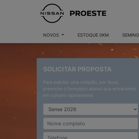
NOVOS
ESTOQUE 0KM
SEMIN
SOLICITAR PROPOSTA
Para solicitar uma cotação, por favor,
preencha o formulário abaixo que entraremos
em contato rapidamente.