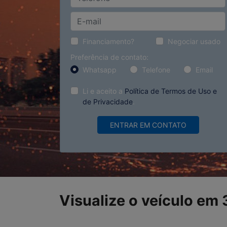
Financiamento?
Negociar usado
Preferência de contato:
Whatsapp
Telefone
Email
Li e aceito a
Política de Termos de Uso e
de Privacidade
.
ENTRAR EM CONTATO
Visualize o veículo em