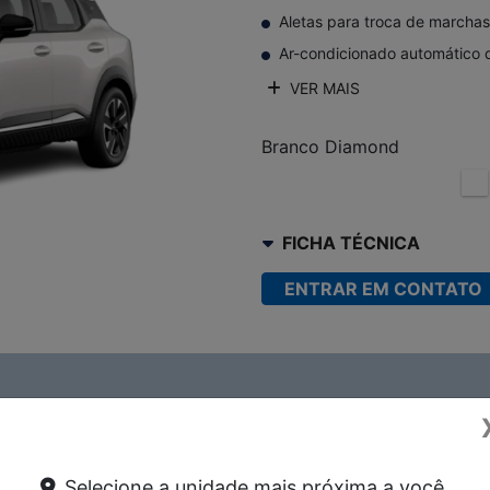
Aletas para troca de marchas 
Ar-condicionado automático d
VER MAIS
Branco Diamond
FICHA TÉCNICA
ENTRAR EM CONTATO
AN KICKS
Selecione a unidade mais próxima a você.
dade
Tecnologia
Conforto e Versatilidade