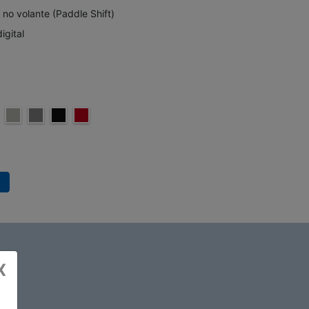
no volante (Paddle Shift)
igital
X