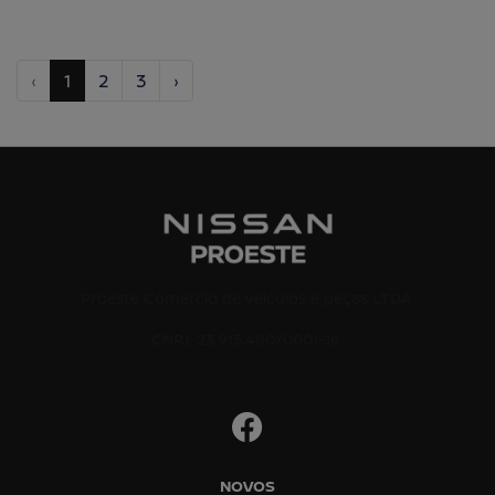
‹
1
2
3
›
Proeste Comercio de veiculos e peças LTDA
CNPJ: 23.915.480/0001-16
NOVOS