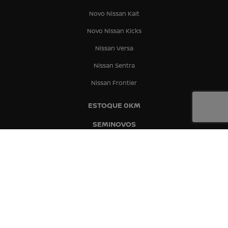
Novo Nissan Kait
Novo Nissan Kicks
Nissan Versa
Nissan Sentra
Nissan Frontier
ESTOQUE 0KM
SEMINOVOS
Estoque de Seminovos
Presidente Prudente
Bauru
Marília
PEÇAS E ACESSÓRIOS