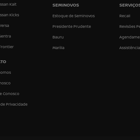
ssan Kait
SEMINOVOS
SERVIÇO
ssan Kicks
Estoque de Seminovos
Recall
Versa
Presidente Prudente
Revisões P
Sentra
Bauru
Agendame
Frontier
Marília
Assistênci
ATO
Somos
onosco
he Conosco
a de Privacidade