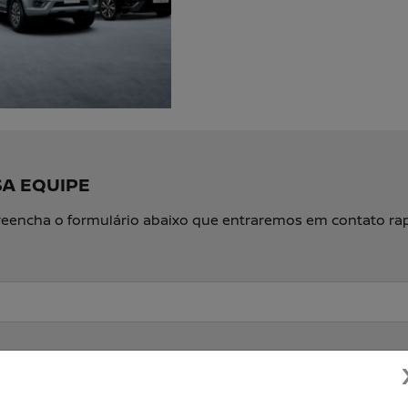
SA EQUIPE
, preencha o formulário abaixo que entraremos em contato r