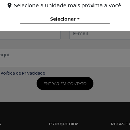
Selecione a unidade mais próxima a você.
Selecionar
E-mail
a
Política de Privacidade
ENTRAR EM CONTATO
S
ESTOQUE 0KM
PEÇAS E