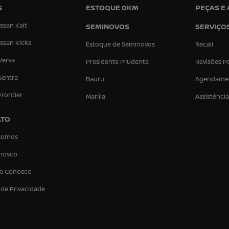
S
ESTOQUE 0KM
PEÇAS E
ssan Kait
SEMINOVOS
SERVIÇO
ssan Kicks
Estoque de Seminovos
Recall
Versa
Presidente Prudente
Revisões P
Sentra
Bauru
Agendame
Frontier
Marília
Assistênci
ATO
Somos
onosco
he Conosco
a de Privacidade