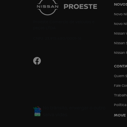
NOVO
Novo Ni
Proeste Comercio de veiculos e
Novo Ni
peças LTDA
Nissan 
CNPJ: 23.915.480/0001-16
Nissan 
Nissan 
CONT
Quem 
Fale C
Trabal
Polític
No trânsito, enxergar o outro
salva vidas.
MOVE