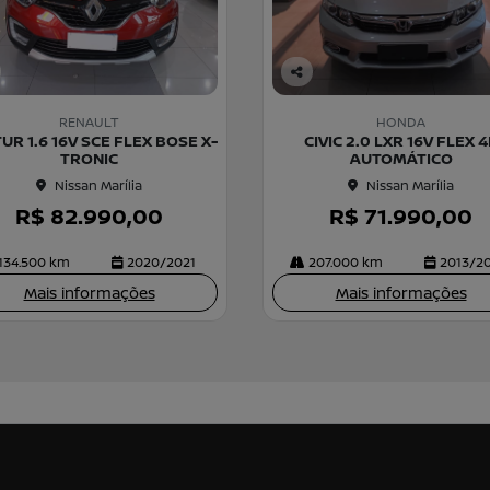
Co
m
RENAULT
HONDA
pa
UR 1.6 16V SCE FLEX BOSE X-
CIVIC 2.0 LXR 16V FLEX 
rtil
TRONIC
AUTOMÁTICO
he
Nissan Marília
Nissan Marília
R$ 82.990,00
R$ 71.990,00
134.500 km
2020/2021
207.000 km
2013/2
Mais informações
Mais informações