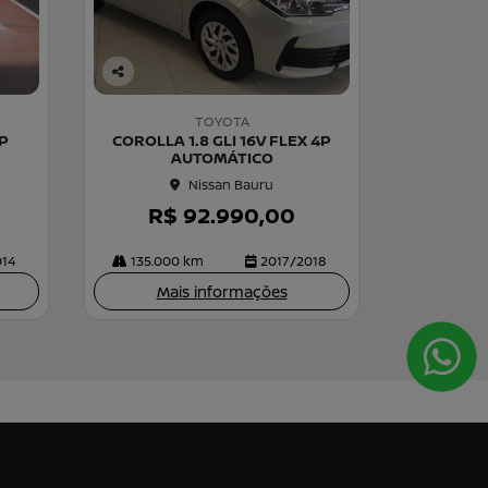
Co
m
TOYOTA
pa
4P
COROLLA 1.8 GLI 16V FLEX 4P
rtil
AUTOMÁTICO
he
Nissan Bauru
R$ 92.990,00
014
135.000 km
2017/2018
Mais informações