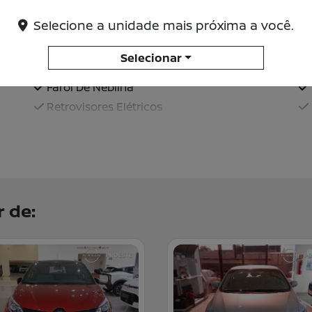
Selecione a unidade mais próxima a você.
Airbag Duplo
Bancos De Couro
Selecionar
Direção Elétrica
Farol De Neblina
Retrovisores Elétricos
 de: