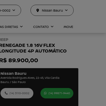
10-0002
Nissan Bauru
AS DIRETAS
CONTATO
MOVE
JEEP
RENEGADE 1.8 16V FLEX
LONGITUDE 4P AUTOMÁTICO
R$ 89.900,00
Nissan Bauru
Avenida Rodrigues Alves, 22-45, Vila Cardia
Bauru / São Paulo
(14) 3110-0002
(14) 99871-9440