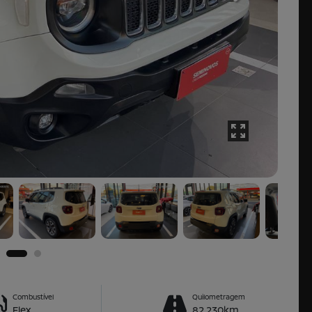
Combustível
Quilometragem
Flex
82.230km