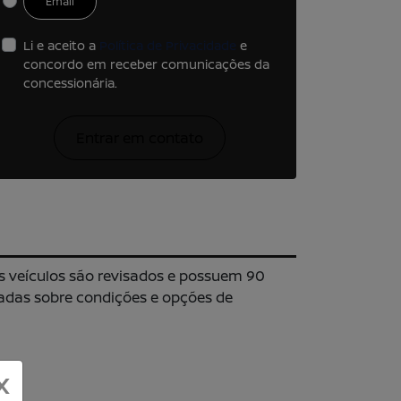
Email
Li e aceito a
Política de Privacidade
e
concordo em receber comunicações da
concessionária.
Entrar em contato
s veículos são revisados e possuem 90
hadas sobre condições e opções de
X