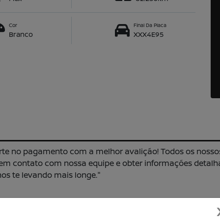
Cor
Final Da Placa
Branco
XXX4E95
rte no pagamento com a melhor avalição! Todos os nosso
r em contato com nossa equipe e obter informações detal
s te levando mais longe."
os