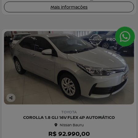
Mais informações
Co
m
TOYOTA
pa
COROLLA 1.8 GLI 16V FLEX 4P AUTOMÁTICO
rtil
Nissan Bauru
he
R$ 92.990,00