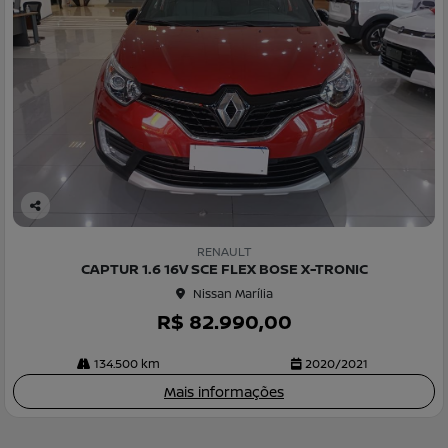
Co
m
RENAULT
pa
CAPTUR 1.6 16V SCE FLEX BOSE X-TRONIC
rtil
Nissan Marília
he
R$ 82.990,00
134.500 km
2020/2021
Mais informações