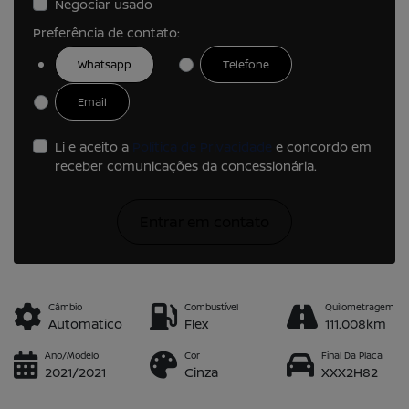
Negociar usado
Preferência de contato:
Whatsapp
Telefone
Email
Li e aceito a
Política de Privacidade
e concordo em
receber comunicações da concessionária.
Entrar em contato
Câmbio
Combustível
Quilometragem
Automatico
Flex
111.008km
Ano/Modelo
Cor
Final Da Placa
2021/2021
Cinza
XXX2H82