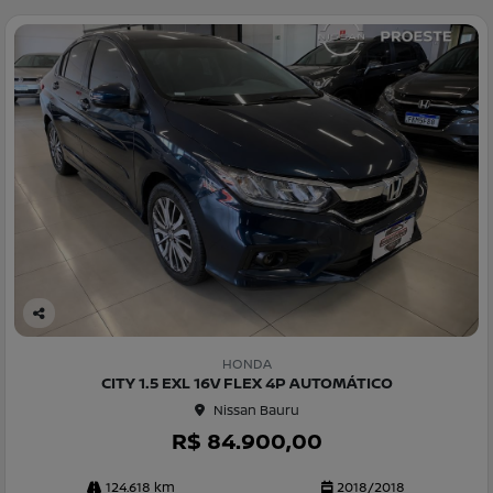
Co
m
HONDA
pa
CITY 1.5 EXL 16V FLEX 4P AUTOMÁTICO
rtil
Nissan Bauru
he
R$ 84.900,00
124.618 km
2018/2018