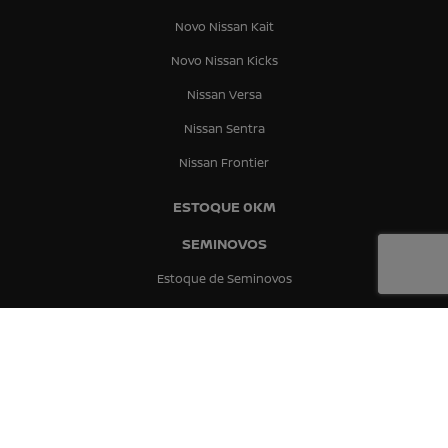
Novo Nissan Kait
Novo Nissan Kicks
Nissan Versa
Nissan Sentra
Nissan Frontier
ESTOQUE 0KM
SEMINOVOS
Estoque de Seminovos
Presidente Prudente
Bauru
Marília
PEÇAS E ACESSÓRIOS