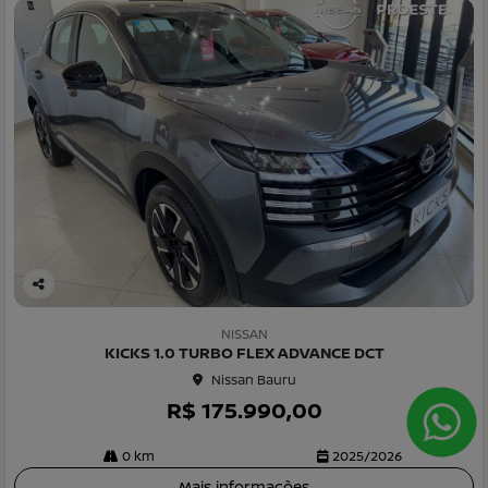
Co
m
NISSAN
pa
KICKS 1.0 TURBO FLEX ADVANCE DCT
rtil
Nissan Bauru
he
R$ 175.990,00
0 km
2025/2026
Mais informações