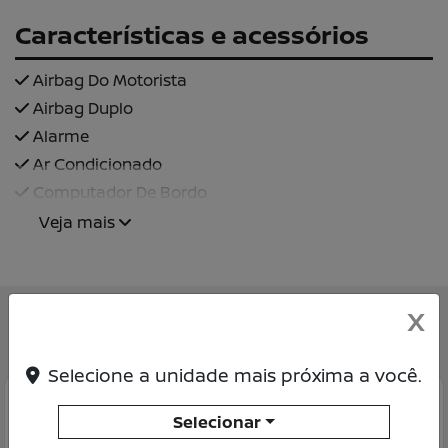
Características e acessórios
Airbag Do Motorista
Airbag Duplo
Alarme
Ar Condicionado
Computador De Bordo
Veja mais
X
Você também pode gostar de:
Selecione a unidade mais próxima a você.
Selecionar