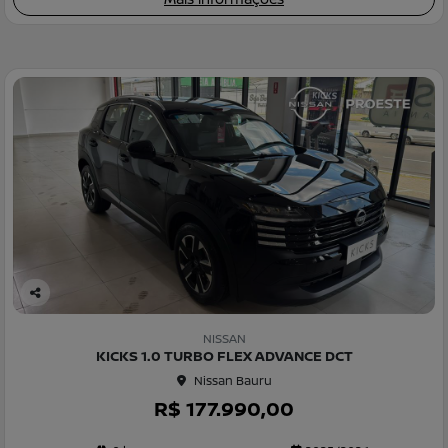
Co
m
NISSAN
pa
KICKS 1.0 TURBO FLEX ADVANCE DCT
rtil
Nissan Bauru
he
R$ 177.990,00