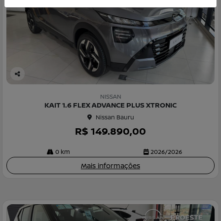
Co
m
NISSAN
pa
KAIT 1.6 FLEX ADVANCE PLUS XTRONIC
rtil
Nissan Bauru
he
R$ 149.890,00
0 km
2026/2026
Mais informações