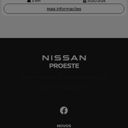
0 km
2025/2026
Mais informações
Proeste Comercio de veiculos e peças LTDA
CNPJ: 23.915.480/0001-16
NOVOS