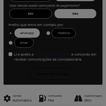
Usar veículo usado como parte do pagamento?
Sim
Não
Prefiro que entre em contato por:
Whatsapp
Telefone
Email
Li e aceito a
Política de Privacidade
e concordo em
receber comunicações da concessionária.
Entrar em contato
Câmbio
Combustível
Quilometragem
Automatico
Flex
0km