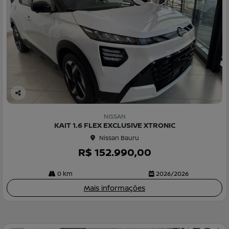
Co
m
NISSAN
pa
KAIT 1.6 FLEX EXCLUSIVE XTRONIC
rtil
Nissan Bauru
he
R$ 152.990,00
0 km
2026/2026
Mais informações