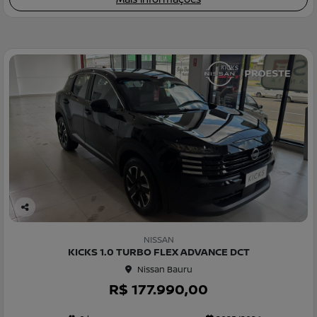
Co
m
NISSAN
pa
KICKS 1.0 TURBO FLEX ADVANCE DCT
rtil
Nissan Bauru
he
R$ 177.990,00