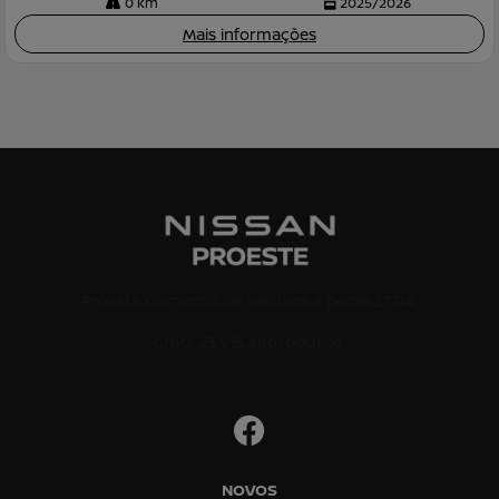
0 km
2025/2026
Mais informações
Proeste Comercio de veiculos e peças LTDA
CNPJ: 23.915.480/0001-16
NOVOS