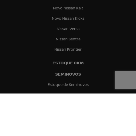
Novo Nissan Kait
Novo Nissan Kicks
Nissan Versa
Nissan Sentra
Nissan Frontier
ESTOQUE 0KM
SEMINOVOS
Estoque de Seminovos
Presidente Prudente
Bauru
Marília
PEÇAS E ACESSÓRIOS