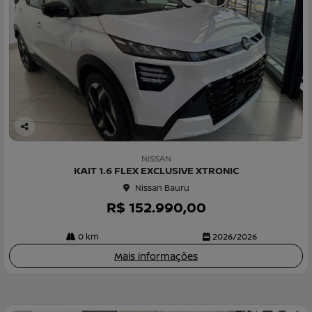
Co
m
NISSAN
pa
KAIT 1.6 FLEX EXCLUSIVE XTRONIC
rtil
Nissan Bauru
he
R$ 152.990,00
0 km
2026/2026
Mais informações