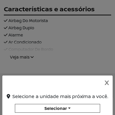
Características e acessórios
Airbag Do Motorista
Airbag Duplo
Alarme
Ar Condicionado
Computador De Bordo
Veja mais
X
Você também pode gostar de:
Selecione a unidade mais próxima a você.
Selecionar