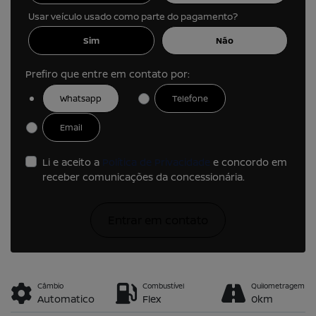
Usar veículo usado como parte do pagamento?
Sim
Não
Prefiro que entre em contato por:
Whatsapp
Telefone
Email
Li e aceito a
Política de Privacidade
e concordo em
receber comunicações da concessionária.
Entrar em contato
Câmbio
Combustível
Quilometragem
Automatico
Flex
0km