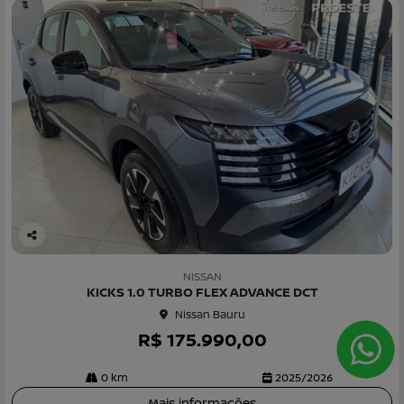
Co
m
NISSAN
pa
KICKS 1.0 TURBO FLEX ADVANCE DCT
rtil
Nissan Bauru
he
R$ 175.990,00
0 km
2025/2026
Mais informações