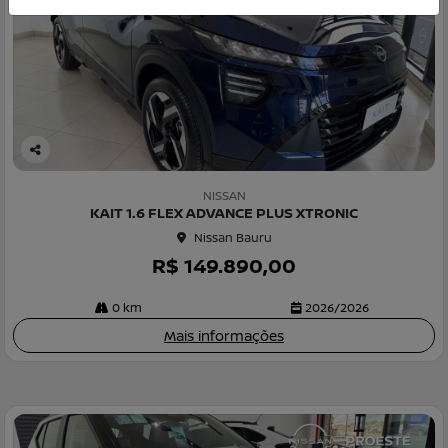
Co
m
NISSAN
pa
KAIT 1.6 FLEX ADVANCE PLUS XTRONIC
rtil
Nissan Bauru
he
R$ 149.890,00
0 km
2026/2026
Mais informações