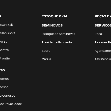
S
ESTOQUE 0KM
PEÇAS E
ssan Kait
SEMINOVOS
SERVIÇO
ssan Kicks
Estoque de Seminovos
Recall
Versa
Presidente Prudente
Revisões P
Sentra
Bauru
Agendame
Frontier
Marília
Assistênci
ATO
Somos
onosco
he Conosco
a de Privacidade