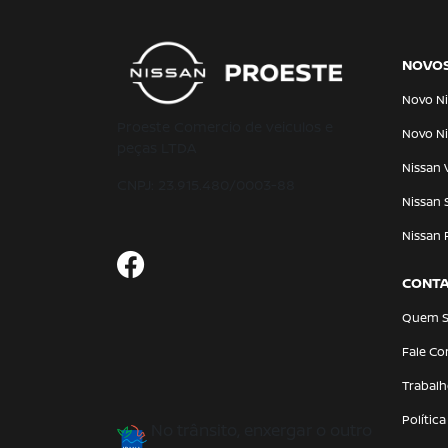
NOVO
Novo Ni
Proeste Comercio de veiculos e
Novo Ni
peças LTDA
Nissan 
CNPJ: 23.915.480/0003-88
Nissan 
Nissan 
CONT
Quem 
Fale C
Trabal
Polític
No trânsito, enxergar o outro