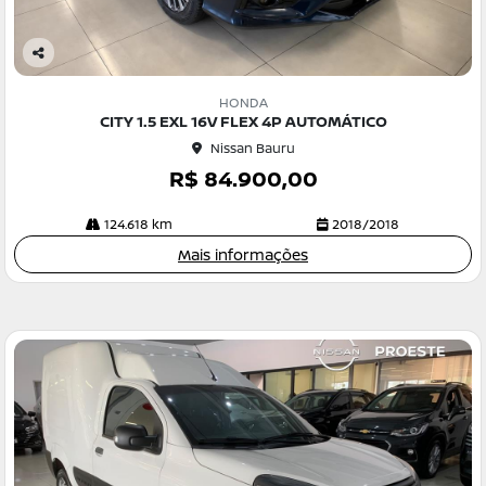
Co
m
HONDA
pa
CITY 1.5 EXL 16V FLEX 4P AUTOMÁTICO
rtil
Nissan Bauru
he
R$ 84.900,00
124.618 km
2018/2018
Mais informações