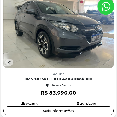
Co
m
HONDA
pa
HR-V 1.8 16V FLEX LX 4P AUTOMÁTICO
rtil
Nissan Bauru
he
R$ 83.990,00
97.255 km
2016/2016
Mais informações