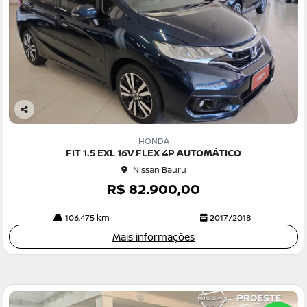
Co
m
HONDA
pa
FIT 1.5 EXL 16V FLEX 4P AUTOMÁTICO
rtil
Nissan Bauru
he
R$ 82.900,00
106.475 km
2017/2018
Mais informações