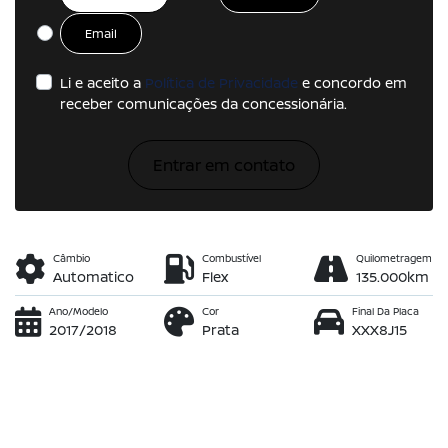
Email
Li e aceito a
Política de Privacidade
e concordo em
receber comunicações da concessionária.
Entrar em contato
Câmbio
Combustível
Quilometragem
Automatico
Flex
135.000km
Ano/Modelo
Cor
Final Da Placa
2017/2018
Prata
XXX8J15