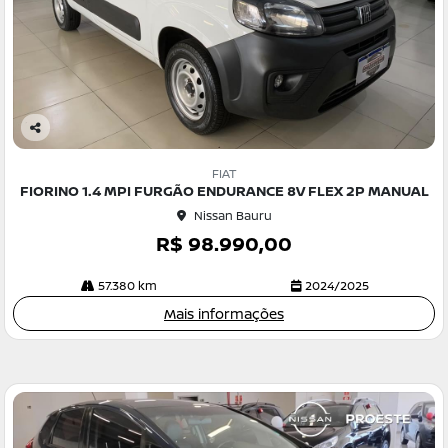
Co
m
FIAT
pa
FIORINO 1.4 MPI FURGÃO ENDURANCE 8V FLEX 2P MANUAL
rtil
Nissan Bauru
he
R$ 98.990,00
57.380 km
2024/2025
Mais informações