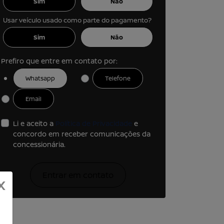
Sim
Não
Usar veículo usado como parte do pagamento?
Sim
Não
Prefiro que entre em contato por:
Whatsapp
Telefone
Email
Li e aceito a
Política de Privacidade
e
concordo em receber comunicações da
concessionária.
Entrar em contato
X