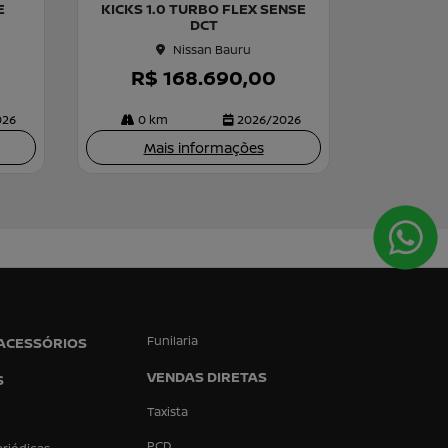
E
KICKS 1.0 TURBO FLEX SENSE
rtil
DCT
he
Nissan Bauru
R$ 168.690,00
026
0 km
2026/2026
Mais informações
Funilaria
 ACESSÓRIOS
VENDAS DIRETAS
S
Taxista
PCD