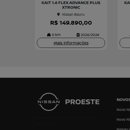
KAIT 1.6 FLEX ADVANCE PLUS
KA
rtil
rtil
XTRONIC
he
he
Nissan Bauru
R$ 149.890,00
0 km
2026/2026
Mais informações
NOVO
Novo Ni
Proeste Comercio de veiculos e
Novo Ni
peças LTDA
Nissan 