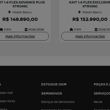
IT 1.6 FLEX ADVANCE PLUS
KAIT 1.6 FLEX EXCLUSIV
rtil
XTRONIC
XTRONIC
he
Nissan Bauru
Nissan Bauru
R$ 149.890,00
R$ 152.990,00
0 km
2026/2026
0 km
2026/2
Mais informações
Mais informações
S
ESTOQUE 0KM
PEÇAS E
ssan Kait
SEMINOVOS
SERVIÇO
ssan Kicks
Estoque de Seminovos
Recall
Versa