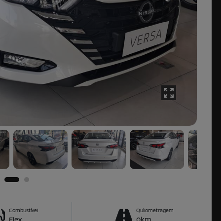
Combustível
Quilometragem
Flex
0km