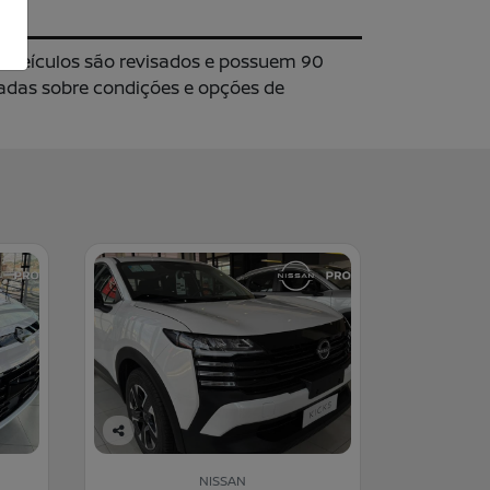
s veículos são revisados e possuem 90
hadas sobre condições e opções de
Co
m
NISSAN
pa