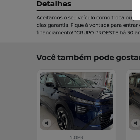
Detalhes
Aceitamos o seu veículo como troca ou pa
dias garantia. Fique à vontade para entra
financiamento! "GRUPO PROESTE há 30 ano
Você também pode gostar
Co
Co
m
m
NISSAN
pa
pa