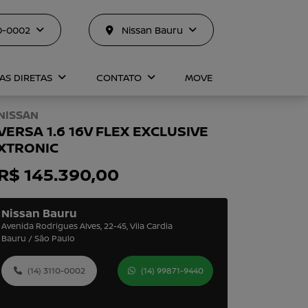
10-0002
Nissan Bauru
AS DIRETAS
CONTATO
MOVE
NISSAN
VERSA 1.6 16V FLEX EXCLUSIVE
XTRONIC
R$ 145.390,00
Nissan Bauru
Avenida Rodrigues Alves, 22-45, Vila Cardia
Bauru / São Paulo
(14) 3110-0002
(14) 99871-9440