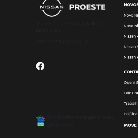
NOVO
Novo Ni
Proeste Comercio de veiculos e
Novo Ni
peças LTDA
Nissan 
CNPJ: 23.915.480/0001-16
Nissan 
Nissan 
CONT
Quem 
Fale C
Trabal
Polític
No trânsito, enxergar o outro
salva vidas.
MOVE