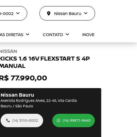
10-0002
Nissan Bauru
AS DIRETAS
CONTATO
MOVE
NISSAN
KICKS 1.6 16V FLEXSTART S 4P
MANUAL
R$ 77.990,00
Nissan Bauru
Avenida Rodrigues Alves, 22-45, Vila Cardia
Bauru / São Paulo
(14) 3110-0002
(14) 99871-9440