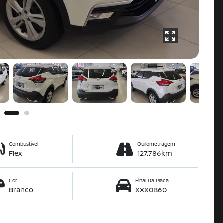
Combustível
Quilometragem
Flex
127.786km
Cor
Final Da Placa
Branco
XXX0B60