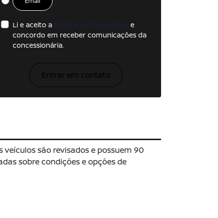
Email
Li e aceito a
Política de Privacidade
e
concordo em receber comunicações da
concessionária.
Entrar em contato
s veículos são revisados e possuem 90
hadas sobre condições e opções de