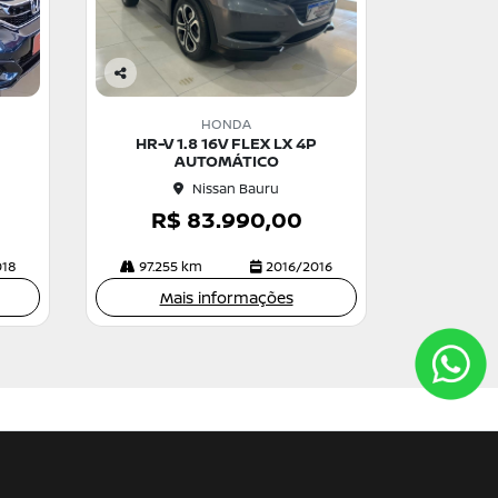
Co
m
HONDA
pa
HR-V 1.8 16V FLEX LX 4P
rtil
AUTOMÁTICO
he
Nissan Bauru
R$ 83.990,00
018
97.255 km
2016/2016
Mais informações