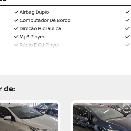
Airbag Duplo
Computador De Bordo
Direção Hidráulica
Mp3 Player
Rádio E Cd Player
 de: