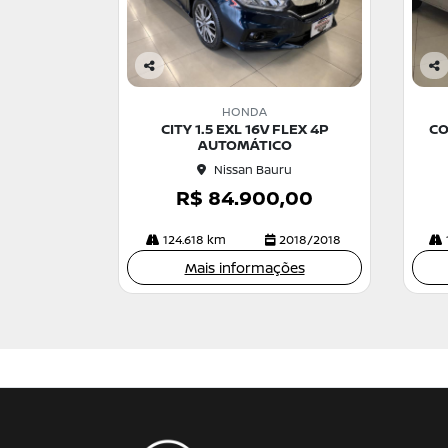
Co
Co
m
m
HONDA
pa
pa
CITY 1.5 EXL 16V FLEX 4P
CO
rtil
rtil
AUTOMÁTICO
he
he
Nissan Bauru
R$ 84.900,00
124.618 km
2018/2018
Mais informações