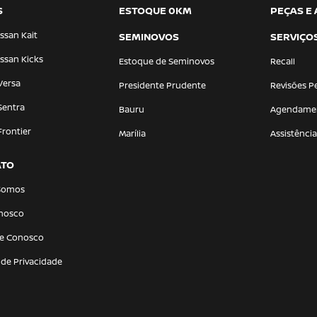
S
ESTOQUE 0KM
PEÇAS E
ssan Kait
SEMINOVOS
SERVIÇO
ssan Kicks
Estoque de Seminovos
Recall
Versa
Presidente Prudente
Revisões P
Sentra
Bauru
Agendame
Frontier
Marília
Assistênci
ATO
Somos
onosco
he Conosco
a de Privacidade