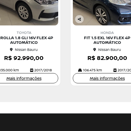
Co
m
TOYOTA
HONDA
pa
ROLLA 1.8 GLI 16V FLEX 4P
FIT 1.5 EXL 16V FLEX 4P
rtil
AUTOMÁTICO
AUTOMÁTICO
he
Nissan Bauru
Nissan Bauru
R$ 92.990,00
R$ 82.900,00
135.000 km
2017/2018
106.475 km
2017/2
Mais informações
Mais informações