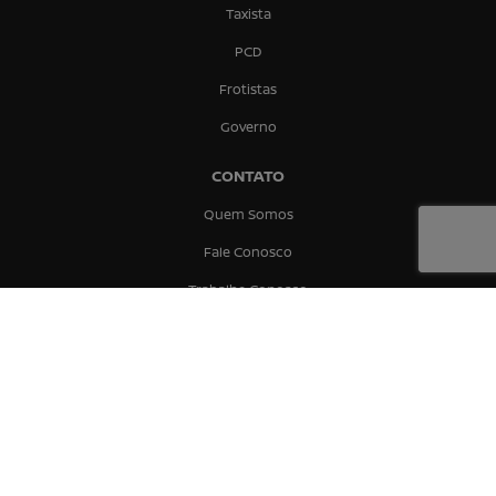
Taxista
PCD
Frotistas
Governo
CONTATO
Quem Somos
Fale Conosco
Trabalhe Conosco
Política de Privacidade
MOVE
No trânsito, enxergar o outro salva vidas.